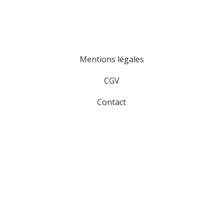
Mentions légales
CGV
Contact
Formation Hygiène Alimentaire
11 Bis rue Saint Ferréol
13001 MARSEILLE
06.20.57.69.02 - 04.91.33.37.37