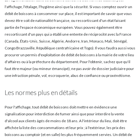
l'affichage, l'étalage, l'hygiène ainsi que la sécurité. Si vous comptez ouvrir un
Licence restaurant
débit de boissons à consommer sur place, il est important de savoir que vous
devez être soit de nationalité française, ou ressortissant d'un état faisant
Licences à emporter
partie de l'espace économique européen. Vous pouvez également être
ressortissant d'un pays qui a établi une entente de réciprocité avec la France
(Canada, États-Unis, Suisse, Algérie, Andorre, Iran, Monaco, Mali, Sénégal,
Congo Brazzaville, République centrafricaine et Togo). Il vous faudra aussi vous
procurer un permis d'exploitation de débit de boissons à la mairie de votre lieu
d'affaires ou à la préfecture du département. Pour l'obtenir, sachez que qu'il
faut être majeur (ou mineur émancipé), ne pas avoir de dossier judiciaire pour
une infraction pénale, vol, escroquerie, abus de confiance ou proxénétisme.
Les normes plus en détails
Pour l'affichage, tout débit de boissons doit mettre en évidence une
signalisation pour interdiction de fumer ainsi que pour interdire la vente
d'alcool aux clients âgés de moins de 18 ans. A l'intérieur du lieu, doit être
affichée la liste des consommations et leur prix ; à l'extérieur, les prix des
boissons au comptoir (et en salle) les plus fréquemment servies. Un débit de