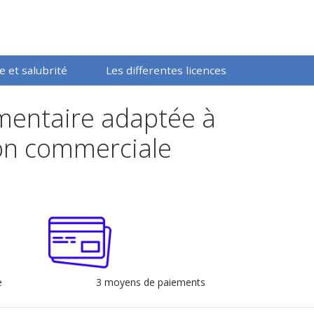
 et salubrité
Les differentes licences
imentaire adaptée à
ion commerciale
e
3 moyens de paiements