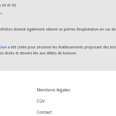
(III et IV)
 »
d’hôtes doivent également obtenir un permis d’exploitation en cas 
tion
a été créée pour sécuriser les établissements proposant des bois
s droits et devoirs liés aux débits de boisson.
Mentions légales
Formation Hyg
CGV
11 Bis rue Sain
Contact
13001 MARSEI