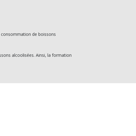
de consommation de boissons
sons alcoolisées. Ainsi, la formation
iène Alimentaire
t Ferréol
LLE