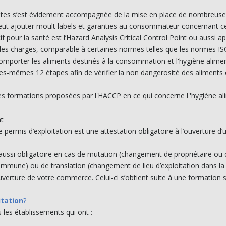
uites s’est évidement accompagnée de la mise en place de nombreuse
peut ajouter moult labels et garanties au consommateur concernant cett
cif pour la santé est l’Hazard Analysis Critical Control Point ou aussi 
es charges, comparable à certaines normes telles que les normes ISO
mporter les aliments destinés à la consommation et l'hygiène alimen
s-mêmes 12 étapes afin de vérifier la non dangerosité des aliments 
 des formations proposées par l'HACCP en ce qui concerne l''hygiène al
nt
 Le permis d’exploitation est une attestation obligatoire à l’ouverture
t aussi obligatoire en cas de mutation (changement de propriétaire ou
 commune) ou de translation (changement de lieu d’exploitation dans
ouverture de votre commerce. Celui-ci s’obtient suite à une formation s
itation
?
 les établissements qui ont :