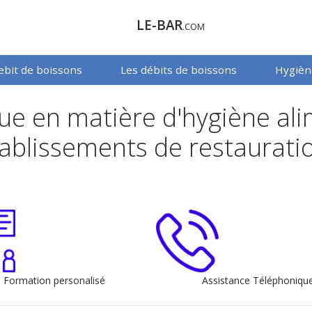
LE-BAR
.COM
debit de boissons
Les débits de boissons
Hygiène
ue en matière d'hygiène al
 établissements de restaurat
Formation personalisé
Assistance Téléphoniqu